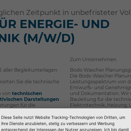
chen Zeitpunkt in unbefristeter Vollz
ÜR ENERGIE- UND
IK (M/W/D)
Zum Unternehmen
l. aller Begleitunterlagen
Bodo Wascher Planungsg
Die Bodo Wascher Planung
worten Sie die technische
Leistungsspektrum von d
Entwurfs- und Genehmig
en von
technischen
und Dokumentation. Wir
tivischen Darstellungen
Bauleitung für die techn
rungen für die
Elektrotechnik, Heizung, L
technik werden von
Sicherheitstechnik, für p
t
garantieren wir eine eff
Diese Seite nutzt Website Tracking-Technologien von Dritten, um
 Fragen rund um die
Qualitätsstandards in jed
ihre Dienste anzubieten, stetig zu verbessern und Werbung
r Verfügung
entsprechend der Interessen der Nutzer anzuzeigen. Ich bin damit