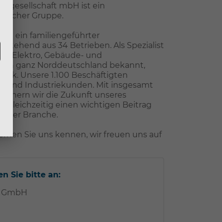
sgesellschaft mbH ist ein
ascher Gruppe.
ist ein familiengeführter
tehend aus 34 Betrieben. Als Spezialist
die Elektro, Gebäude- und
wir in ganz Norddeutschland bekannt,
eck. Unsere 1.100 Beschäftigten
e- und Industriekunden. Mit insgesamt
sichern wir die Zukunft unseres
 gleichzeitig einen wichtigen Beitrag
serer Branche.
rnen Sie uns kennen, wir freuen uns auf
n Sie bitte an:
e GmbH