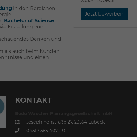
23554 Lübeck
ldung
in den Bereichen
Jetzt bewerben
ergie
um
Bachelor of Science
wie Erstellung von
ausschauendes Denken und
m als auch beim Kunden
enntnisse und einen
KONTAKT
Bodo Wascher Planungsgesellschaft mbH
Josephinenstraße 27, 23554 Lübeck
0451 / 583 407 - 0