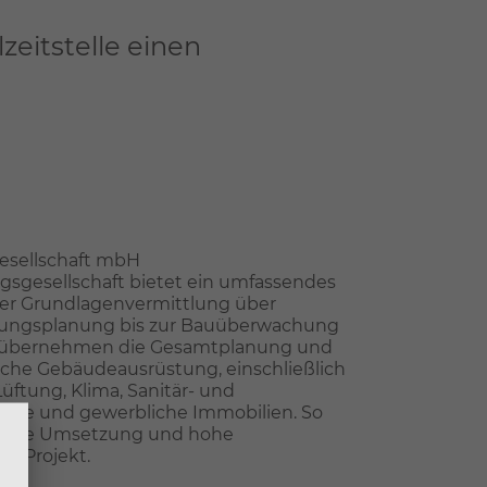
eitstelle einen
esellschaft mbH
sgesellschaft bietet ein umfassendes
er Grundlagenvermittlung über
ungsplanung bis zur Bauüberwachung
 übernehmen die Gesamtplanung und
ische Gebäudeausrüstung, einschließlich
üftung, Klima, Sanitär- und
rivate und gewerbliche Immobilien. So
iziente Umsetzung und hohe
em Projekt.