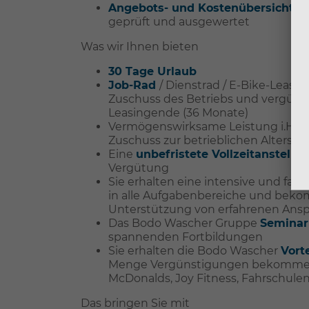
Angebots- und Kostenübersichten
geprüft und ausgewertet
Was wir Ihnen bieten
30 Tage Urlaub
Job-Rad
/ Dienstrad / E-Bike-Leasin
Zuschuss des Betriebs und vergüns
Leasingende (36 Monate)
Vermögenswirksame Leistung i.H.v. 
Zuschuss zur betrieblichen Altersvo
Eine
unbefristete Vollzeitanstellu
Vergütung
Sie erhalten eine intensive und fac
in alle Aufgabenbereiche und bekom
Unterstützung von erfahrenen Ans
Das Bodo Wascher Gruppe
Semina
spannenden Fortbildungen
Sie erhalten die Bodo Wascher
Vort
Menge Vergünstigungen bekommen 
McDonalds, Joy Fitness, Fahrschulen 
Das bringen Sie mit